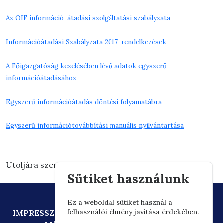
Az OIF információ-átadási szolgáltatási szabályzata
Információátadási Szabályzata 2017-rendelkezések
A Főigazgatóság kezelésében lévő adatok egyszerű
információátadásához
Egyszerű információátadás döntési folyamatábra
Egyszerű információtovábbítási manuális nyilvántartása
Utoljára szerkesztve: 2024.10.14. 16:08
Sütiket használunk
Ez a weboldal sütiket használ a
felhasználói élmény javítása érdekében.
IMPRESSZUM
ADATVÉDELEM
TECHNIKAI AJÁNLÁS