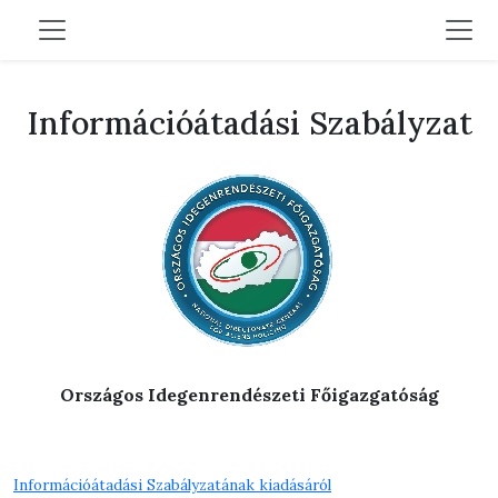
Információátadási Szabályzat
Országos Idegenrendészeti Főigazgatóság
Információátadási Szabályzatának kiadásáról