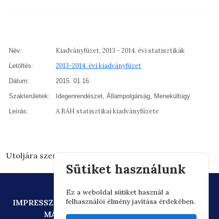
Kiadványfüzet, 2013 - 2014. évi statisztikák
Név:
2013-2014. évi kiadványfüzet
Letöltés:
Dátum:
2015. 01.16.
Szakterületek:
Idegenrendészet, Állampolgárság, Menekültügy
A BÁH statisztikai kiadványfüzete
Leírás:
Utoljára szerkesztve: 2026.03.13. 07:59
Sütiket használunk
Ez a weboldal sütiket használ a
felhasználói élmény javítása érdekében.
IMPRESSZUM
ADATVÉDELEM
TECHNIKAI AJÁNLÁS
MÁSOLATKÉSZÍTÉSI SZABÁLYZAT