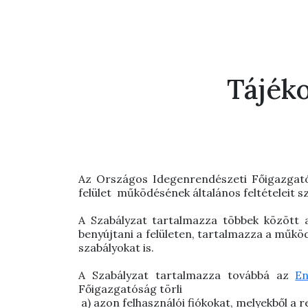
Tájéko
Az Országos Idegenrendészeti Főigazgatós
felület működésének általános feltételeit s
A Szabályzat tartalmazza többek között a 
benyújtani a felületen, tartalmazza a működ
szabályokat is.
A Szabályzat tartalmazza továbbá az
En
Főigazgatóság
törli
a)
azon felhasználói fiókokat, melyekből a 