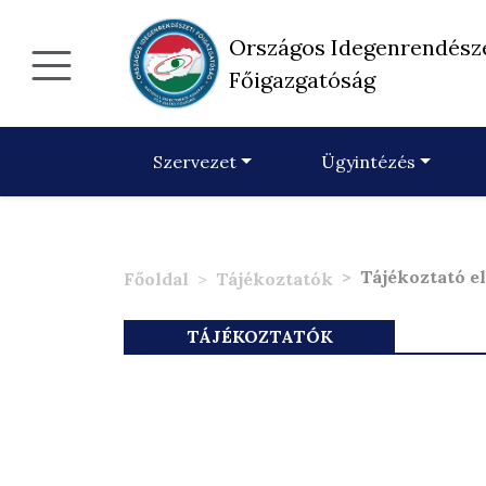
Országos Idegenrendész
Főigazgatóság
Szervezet
Ügyintézés
Tájékoztató e
Főoldal
Tájékoztatók
TÁJÉKOZTATÓK