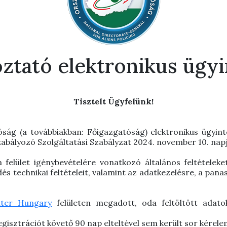
ztató elektronikus ügy
Tisztelt Ügyfelünk!
ág (a továbbiakban: Főigazgatóság) elektronikus ügyinté
zabályozó Szolgáltatási Szabályzat 2024. november 10. napj
felület igénybevételére vonatkozó általános feltételeket
és technikai feltételeit, valamint az adatkezelésre, a pa
ter Hungary
felületen megadott, oda feltöltött adato
regisztrációt követő 90 nap elteltével sem került sor kérel