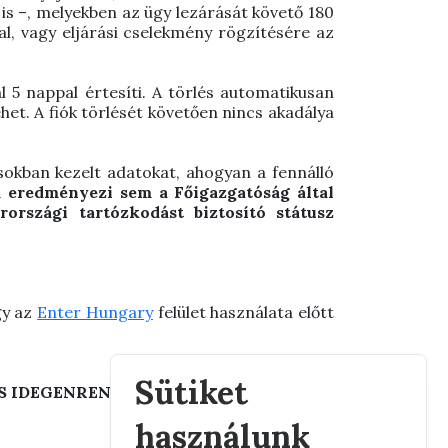
 is –, melyekben az ügy lezárását követő 180
l, vagy eljárási cselekmény rögzítésére az
 5 nappal értesíti. A törlés automatikusan
ehet.
A fiók törlését követően nincs akadálya
tásokban kezelt adatokat, ahogyan a fennálló
m eredményezi sem a Főigazgatóság által
rországi tartózkodást biztosító státusz
gy az
Enter Hungary
felület használata előtt
Sütiket
S IDEGENRENDÉSZETI FŐIGAZGATÓSÁG
használunk