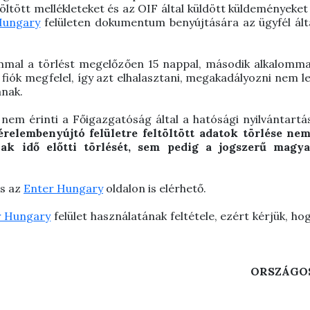
töltött mellékleteket és az OIF által küldött küldeményeket
Hungary
felületen dokumentum benyújtására az ügyfél álta
ommal a törlést megelőzően 15 nappal, második alkalommal
 fiók megfelel, így azt elhalasztani, megakadályozni nem l
ának.
se nem érinti a Főigazgatóság által a hatósági nyilvántar
érelembenyújtó felületre feltöltött adatok törlése ne
ak idő előtti törlését, sem pedig a jogszerű magya
s az
Enter Hungary
oldalon is elérhető.
r Hungary
felület használatának feltétele, ezért kérjük, ho
ORSZÁGO