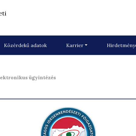
eti
Közérdekű adatok
Karrier
Hirdetmény
lektronikus ügyintézés