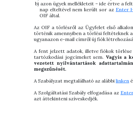
b)
azon ügyek mellékleteit – ide értve a fel
nap elteltével nem került sor az
Enter 
OIF által.
Az OIF a törlésről az Ügyfelet első alkal
történik amennyiben a törlési feltéteknek a
ugyanazon e-mail címről új fiók létrehozás
A fent jelzett adatok, illetve fiókok törlé
tartózkodási jogcímeket sem.
Vagyis a k
vezetett nyilvántartások adattartalmán
megszűnését.
A Szabályzat megtalálható az alábbi
linken
é
A Szolgáltatási Szabály elfogadása az
Ente
azt áttekinteni szíveskedjék.