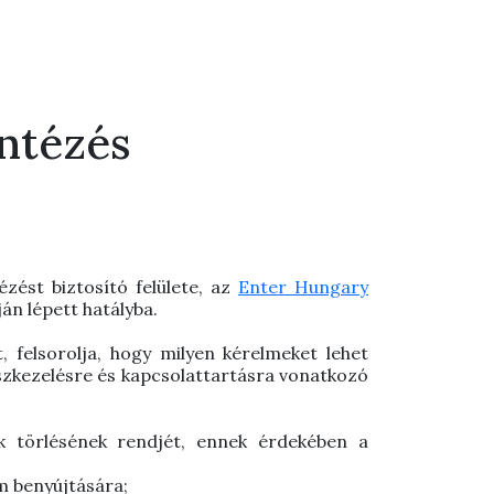
intézés
zést biztosító felülete, az
Enter Hungary
án lépett hatályba.
, felsorolja, hogy milyen kérelmeket lehet
naszkezelésre és kapcsolattartásra vonatkozó
k törlésének rendjét, ennek érdekében a
em benyújtására;