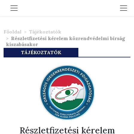
Főoldal
Tájékoztatók
Részletfizetési kérelem közrendvédelmi bírság
kiszabásakor
TÁJÉKOZTATÓK
Részletfizetési kérelem