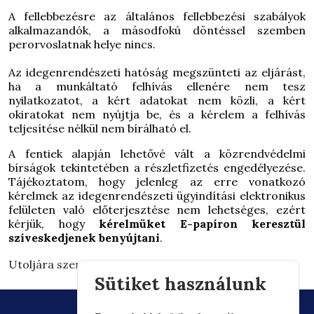
A fellebbezésre az általános fellebbezési szabályok
alkalmazandók, a másodfokú döntéssel szemben
perorvoslatnak helye nincs.
Az idegenrendészeti hatóság megszünteti az eljárást,
ha a munkáltató felhívás ellenére nem tesz
nyilatkozatot, a kért adatokat nem közli, a kért
okiratokat nem nyújtja be, és a kérelem a felhívás
teljesítése nélkül nem bírálható el.
A fentiek alapján lehetővé vált a közrendvédelmi
bírságok tekintetében a részletfizetés engedélyezése.
Tájékoztatom, hogy jelenleg az erre vonatkozó
kérelmek
az idegenrendészeti ügyindítási elektronikus
felületen való előterjesztése nem lehetséges, ezért
kérjük, hogy
kérelmüket E-papíron keresztül
szíveskedjenek benyújtani
.
Utoljára szerkesztve: 2026.03.03. 15:30
Sütiket használunk