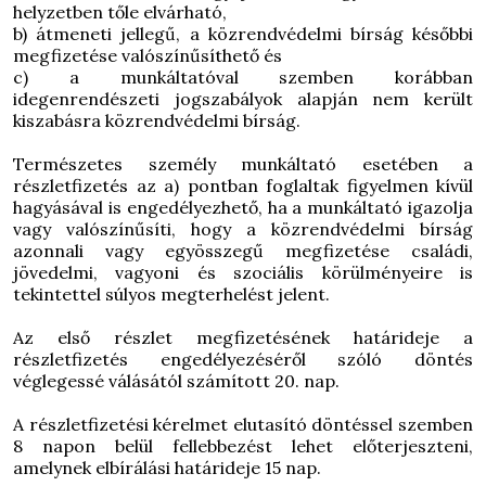
helyzetben tőle elvárható,
b) átmeneti jellegű, a közrendvédelmi bírság későbbi
megfizetése valószínűsíthető és
c) a munkáltatóval szemben korábban
idegenrendészeti jogszabályok alapján nem került
kiszabásra közrendvédelmi bírság.
Természetes személy munkáltató esetében a
részletfizetés az a) pontban foglaltak figyelmen kívül
hagyásával is engedélyezhető, ha a munkáltató igazolja
vagy valószínűsíti, hogy a közrendvédelmi bírság
azonnali vagy egyösszegű megfizetése családi,
jövedelmi, vagyoni és szociális körülményeire is
tekintettel súlyos megterhelést jelent.
Az első részlet megfizetésének határideje a
részletfizetés engedélyezéséről szóló döntés
véglegessé válásától számított 20. nap.
A részletfizetési kérelmet elutasító döntéssel szemben
8 napon belül fellebbezést lehet előterjeszteni,
amelynek elbírálási határideje 15 nap.