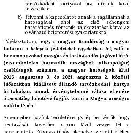
tartózkodási kártyával az utasok közé
felveszik-e;
b)
felvenni a kapcsolatot annak a tagállamnak a
hatóságával, ahol az első schengeni
határátlépés történik, tájékoztatást kérve az
ő várható beléptetési gyakorlatukról.
Tájékoztatom, hogy a
magyar Rendőrség a magyar
határon
a belépési feltételeket egyebekben teljesítő
, a
huzamos szabad mozgás és tartózkodás jogával bíró,
(vízumköteles harmadik országbeli állampolgár)
családtagok számára, a magyar hatóságok által
2016. augusztus 3. és 2021. augusztus 2. közötti
időszakban kiállított állandó tartózkodási kártya
birtokában, annak érvénytelenné válása ellenére
átmenetileg
lehetővé fogják tenni a Magyarországra
való belépést
.
Amennyiben hazánk területére így lép be, kérjük, hogy
beutazását követően soron kívül vegye fel a
kapcsolatot a Főigazgatóság lakóhelye szerint illetékes