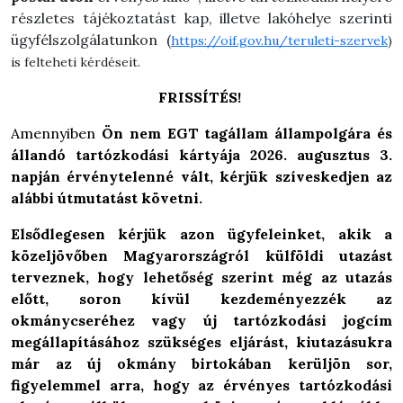
részletes tájékoztatást kap, illetve lakóhelye szerinti
ügyfélszolgálatunkon (
https://oif.gov.hu/teruleti-szervek
)
is felteheti kérdéseit.
FRISSÍTÉS!
Amennyiben
Ön nem EGT tagállam állampolgára és
állandó tartózkodási kártyája 2026. augusztus 3.
napján érvénytelenné vált, kérjük szíveskedjen az
alábbi útmutatást követni.
Elsődlegesen kérjük azon ügyfeleinket, akik a
közeljövőben Magyarországról külföldi utazást
terveznek, hogy lehetőség szerint még az utazás
előtt, soron kívül kezdeményezzék az
okmánycseréhez vagy új tartózkodási jogcím
megállapításához szükséges eljárást, kiutazásukra
már az új okmány birtokában kerüljön sor,
figyelemmel arra, hogy az érvényes tartózkodási