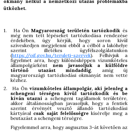
okmány nélkül a nemzetközi utazás problémákba
ütközhet.
1.
Ha Ön
Magyarország területén tartózkodik
és
még nem tett lépéseket tartózkodása rendezése
érdekében, úgy kérjük, hogy soron kívül
szíveskedjen megjelenni ebből a célból a lakóhelye
szerint illetékes ügyfélszolgálatunkon
(
https://oif.gov.hu/teruleti-szervek
). Felhívjuk a
figyelmet arra, hogy különösképpen vízumköteles
állampolgárként
nem javasoljuk a külföldre
történő utazást mindaddig
, amíg új
magyarországi tartózkodási okmányát nem vette
kézhez.
2.
Ha Ön
vízumköteles állampolgár, aki jelenleg a
schengeni térségen kívül tartózkodik és be
kíván utazni
a schengeni tagállamok területére,
akkor általánosságban javasoljuk, hogy a fentiek
szerint érvényét vesztő állandó tartózkodási
kártyával
csak saját felelősségre
kísérelje meg a
beutazást a schengeni térségre.
Figyelemmel arra, hogy augusztus 3-át követően az