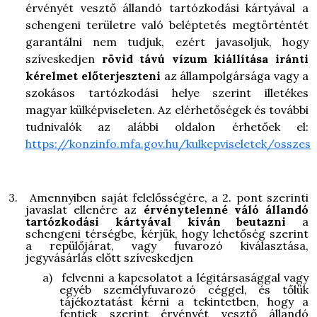
érvényét vesztő állandó tartózkodási kártyával a
schengeni területre való beléptetés megtörténtét
garantálni nem tudjuk, ezért javasoljuk, hogy
szíveskedjen
rövid távú vízum kiállítása iránti
kérelmet előterjeszteni
az állampolgársága vagy a
szokásos tartózkodási helye szerint illetékes
magyar külképviseleten. Az elérhetőségek és további
tudnivalók az alábbi oldalon érhetőek el:
https://konzinfo.mfa.gov.hu/kulkepviseletek/osszes
3.
Amennyiben saját felelősségére, a 2. pont szerinti
javaslat ellenére az
érvénytelenné váló állandó
tartózkodási kártyával kíván beutazni
a
schengeni térségbe, kérjük, hogy lehetőség szerint
a repülőjárat, vagy fuvarozó kiválasztása,
jegyvásárlás előtt szíveskedjen
a)
felvenni a kapcsolatot a légitársasággal vagy
egyéb személyfuvarozó céggel, és tőlük
tájékoztatást kérni a tekintetben, hogy a
fentiek szerint érvényét vesztő állandó