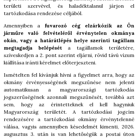
területi szervével, és haladéktalanul járjon el
tartózkodása rendezése céljából.
Amennyiben a
fuvarozó cég elzárkózik az Ön
járműre való felvételéről érvénytelen okmánya
okán, vagy a határátlépés helye szerinti tagállam
megtagadja belépését
a tagállamok területére,
szíveskedjen a 2. pont szerint eljárni, rövid távú vízum
kiállítása iránti kérelmet előterjeszteni.
Ismételten fel kívánjuk hívni a figyelmet arra, hogy az
okmány érvényességének megszűnése nem jelenti
automatikusan a magyarországi tartózkodás
jogszerűségének azonnali megszűnését, továbbá azt
sem, hogy az érintetteknek el kell hagyniuk
Magyarország területét. A tartózkodási jogcím
rendezésére a tartózkodási okmány érvénytelenné
válása, vagyis amennyiben késedelmét kimenti, 2026.
augusztus 3. után is van lehetőségük a postai úton