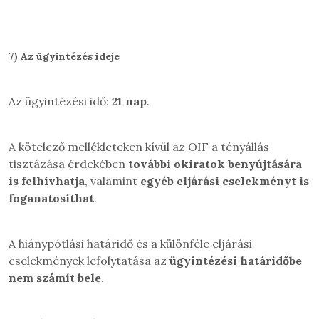
7)
Az ügyintézés ideje
Az ügyintézési idő:
21 nap
.
A kötelező mellékleteken kívül az OIF a tényállás
tisztázása érdekében
további okiratok benyújtására
is felhívhatja
, valamint
egyéb eljárási cselekményt is
foganatosíthat
.
A hiánypótlási határidő és a különféle eljárási
cselekmények lefolytatása az
ügyintézési határidőbe
nem számít bele
.