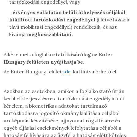
tartózkodási engedéllyel, vagy
·
érvényes
vállalaton belüli áthelyezés céljából
kiállított tartózkodási engedéllyel
(illetve hosszú
távú mobilitási engedéllyel) rendelkezik, és azt
kívánja
meghosszabbítani.
A kérelmet a foglalkoztató
kizárólag
az Enter
Hungary felületen nyújthatja be
.
Az Enter Hungary felület
ide
kattintva érhető el.
Azokban az esetekben, amikor a foglalkoztató útján
kerül előterjesztésre a tartózkodási engedély iránti
kérelem, a biometrikus adatokat tartalmazó
tartózkodásra jogosító okmány kiállítása céljából
arcképmás készítésére, ujjnyomat rögzítésére és
egyéb eljárási cselekmények lefolytatása céljából a
hatóság felhívására az ügyfél a hatóság előtt köteles