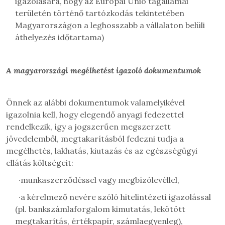
igazolására, hogy
az Európai Unió tagállamai
területén történő tartózkodás tekintetében
Magyarországon a leghosszabb a vállalaton belüli
áthelyezés időtartama)
A magyarországi megélhetést igazoló dokumentumok
Önnek az alábbi dokumentumok valamelyikével
igazolnia kell, hogy elegendő anyagi fedezettel
rendelkezik, így a jogszerűen megszerzett
jövedelemből, megtakarításból fedezni tudja a
megélhetés, lakhatás, kiutazás és az egészségügyi
ellátás költségeit:
·
munkaszerződéssel vagy megbízólevéllel
,
·
a kérelmező nevére szóló hitelintézeti igazolással
(pl. bankszámlaforgalom kimutatás, lekötött
megtakarítás, értékpapír, számlaegyenleg),