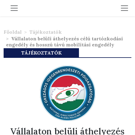
Főoldal
Tájékoztatók
Vállalaton belüli áthelyezés célú tartózkodási
engedély és hosszú távú mobilitási engedély
TÁJÉKOZTATÓK
Vállalaton belüli áthelyezés