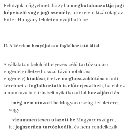
Felhívjuk a figyelmet, hogy ha
meghatalmazottja jogi
képviselő vagy jogi személy
, a kérelem kizárólag az
Enter Hungary felületen nyújtható be.
II.
A kérelem benyújtása a
foglalkoztató által
A vállalaton belüli áthelyezés célú tartózkodási
engedély (illetve hosszú távú mobilitási
engedély)
kiadása
, illetve
meghosszabbítása
iránti
kérelmet a
foglalkoztató is előterjesztheti
, ha ehhez
a munkavállaló írásbeli nyilatkozattal
hozzájárul és
·
még nem utazott be
Magyarország területére,
vagy
·
vízummentesen utazott be
Magyarországra,
itt
jogszerűen tartózkodik
, és nem rendelkezik