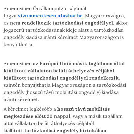
Amennyiben Ön állampolgárságánál
fogva
vízummentesen utazhat be
Magyarországra,
és
nem rendelkezik tartózkodási engedéllyel
, akkor
jogszerű tartózkodásának ideje alatt a tartózkodási
engedély kiadása iránti kérelmét Magyarországon is
benyújthatja.
Amennyiben
az Európai Unió másik tagállama által
kiállított vállalaton belüli áthelyezés céljából
kiállított tartózkodási engedéllyel
rendelkezik
,
szintén benyújthatja Magyarországon a tartózkodási
engedély (hosszú távú mobilitási engedély)
kiadása
iránti kérelmét.
A kérelmet legkésőbb
a
hosszú távú mobilitás
megkezdése előtt 20 nappal
, vagy
a másik tagállam
által
vállalaton belüli áthelyezés céljából
kiállított
tartózkodási engedély birtokában