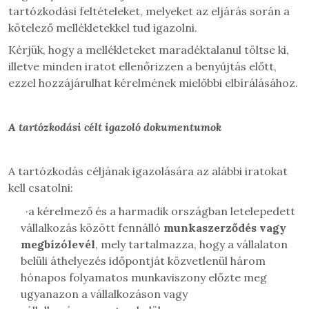
tartózkodási feltételeket, melyeket az eljárás során a
kötelező mellékletekkel tud igazolni.
Kérjük, hogy a mellékleteket maradéktalanul töltse ki,
illetve minden iratot ellenőrizzen a benyújtás előtt,
ezzel hozzájárulhat kérelmének mielőbbi elbírálásához.
A tartózkodási célt igazoló dokumentumok
A tartózkodás céljának igazolására az alábbi iratokat
kell csatolni:
·
a kérelmező és a harmadik országban letelepedett
vállalkozás között fennálló
munkaszerződés vagy
megbízólevél
, mely tartalmazza, hogy
a vállalaton
belüli áthelyezés időpontját közvetlenül három
hónapos folyamatos munkaviszony előzte meg
ugyanazon a vállalkozáson vagy