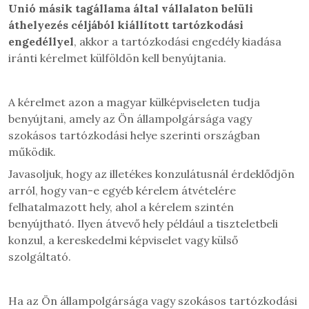
Unió másik tagállama által vállalaton belüli
áthelyezés céljából kiállított tartózkodási
engedéllyel
, akkor a tartózkodási engedély kiadása
iránti kérelmet külföldön kell benyújtania.
A kérelmet azon a magyar külképviseleten tudja
benyújtani, amely az Ön állampolgársága vagy
szokásos tartózkodási helye szerinti országban
működik.
Javasoljuk, hogy az illetékes konzulátusnál érdeklődjön
arról, hogy van-e egyéb kérelem átvételére
felhatalmazott hely, ahol a kérelem szintén
benyújtható. Ilyen átvevő hely például a tiszteletbeli
konzul, a kereskedelmi képviselet vagy külső
szolgáltató.
Ha az Ön állampolgársága vagy szokásos tartózkodási