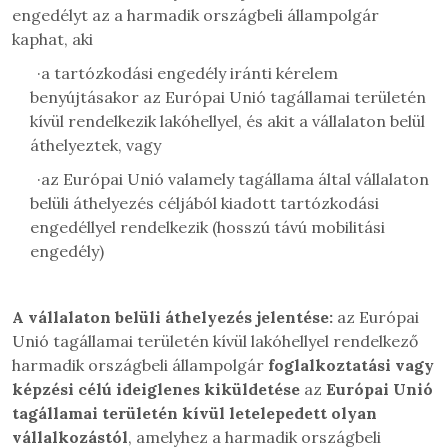
engedélyt az a harmadik országbeli állampolgár
kaphat, aki
·
a tartózkodási engedély iránti kérelem
benyújtásakor az Európai Unió tagállamai területén
kívül rendelkezik lakóhellyel, és akit a vállalaton belül
áthelyeztek, vagy
·
az Európai Unió valamely tagállama által vállalaton
belüli áthelyezés céljából kiadott tartózkodási
engedéllyel rendelkezik (hosszú távú mobilitási
engedély)
A
vállalaton belüli áthelyezés jelentése:
az Európai
Unió tagállamai területén kívül lakóhellyel rendelkező
harmadik országbeli állampolgár
foglalkoztatási vagy
képzési célú ideiglenes kiküldetése
az
Európai Unió
tagállamai területén kívül letelepedett olyan
vállalkozástól
, amelyhez a harmadik országbeli