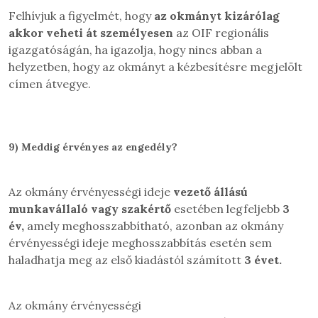
Felhívjuk a figyelmét, hogy
az okmányt kizárólag
akkor veheti át személyesen
az OIF regionális
igazgatóságán, ha igazolja, hogy nincs abban a
helyzetben, hogy az okmányt a kézbesítésre megjelölt
címen átvegye.
9)
Meddig érvényes az engedély?
Az okmány érvényességi ideje
vezető állású
munkavállaló vagy szakértő
esetében
legfeljebb
3
év,
amely meghosszabbítható, azonban az okmány
érvényességi ideje
meghosszabbítás esetén sem
haladhatja meg az
első kiadástól számított
3 évet.
Az okmány érvényességi