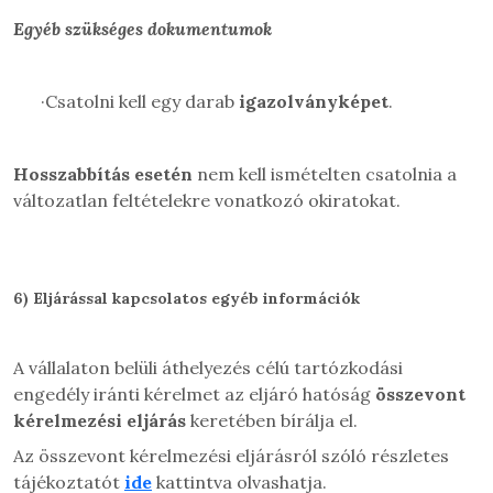
Egyéb szükséges dokumentumok
·
Csatolni kell egy darab
igazolványképet
.
Hosszabbítás esetén
nem kell ismételten csatolnia a
változatlan feltételekre vonatkozó okiratokat.
6)
Eljárással kapcsolatos egyéb információk
A vállalaton belüli áthelyezés célú tartózkodási
engedély iránti kérelmet az eljáró hatóság
összevont
kérelmezési eljárás
keretében bírálja el.
Az összevont kérelmezési eljárásról szóló részletes
tájékoztatót
ide
kattintva olvashatja.