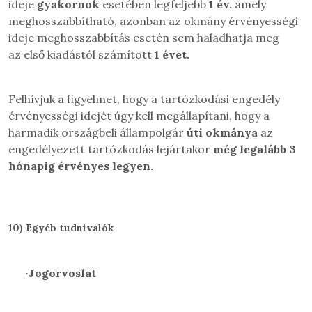
ideje
gyakornok
esetében
legfeljebb
1 év,
amely
meghosszabbítható, azonban az okmány érvényességi
ideje
meghosszabbítás esetén sem haladhatja meg
az
első kiadástól számított
1 évet.
Felhívjuk a figyelmet, hogy a tartózkodási engedély
érvényességi idejét úgy kell megállapítani, hogy a
harmadik országbeli állampolgár
úti okmánya
az
engedélyezett tartózkodás lejártakor
még legalább 3
hónapig érvényes legyen.
10)
Egyéb tudnivalók
·
Jogorvoslat