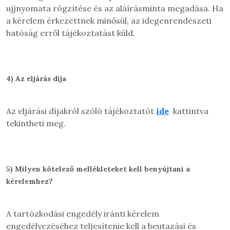
ujjnyomata rögzítése és az aláírásminta megadása. Ha
a kérelem érkezettnek minősül, az idegenrendészeti
hatóság erről tájékoztatást küld.
4)
Az eljárás díja
Az eljárási díjakról szóló tájékoztatót
ide
kattintva
tekintheti meg.
5)
Milyen kötelező mellékleteket kell benyújtani a
kérelemhez?
A tartózkodási engedély iránti kérelem
engedélyezéséhez teljesítenie kell a beutazási és