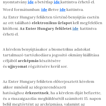
nyomtatvány
ide
a betétlap
ide
kattintva érhető el.
Word formátumban:
ide
illetve
ide
kattintva.
Az Enter Hungary felületen történő benyújtás esetén
az ott található
elektronikus űrlapot
kell megfelelően
kitölteni.
A
z Enter Hungary felületet
ide
kattintva
érheti el.
A kérelem benyújtásakor a biometrikus adatokat
tartalmazó tartózkodásra jogosító okmány kiállítása
céljából
arcképmás
készítésére
és
ujjnyomat
rögzítésére kerül sor.
Az Enter Hungary felületen előterjesztett kérelem
akkor minősül az idegenrendészeti
hatósághoz
érkezettnek
, ha a kérelem díját befizette,
és a visszaigazolás megküldésétől számított 15. napon
belül megtörtént az arcképmása, valamint az