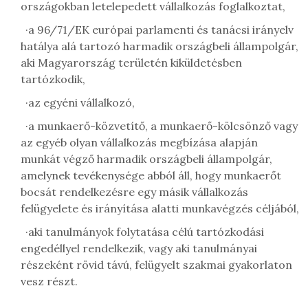
országokban letelepedett vállalkozás foglalkoztat,
·
a 96/71/EK európai parlamenti és tanácsi irányelv
hatálya alá tartozó harmadik országbeli állampolgár,
aki Magyarország területén kiküldetésben
tartózkodik,
·
az egyéni vállalkozó,
·
a munkaerő-közvetítő, a munkaerő-kölcsönző vagy
az egyéb olyan vállalkozás megbízása alapján
munkát végző harmadik országbeli állampolgár,
amelynek tevékenysége abból áll, hogy munkaerőt
bocsát rendelkezésre egy másik vállalkozás
felügyelete és irányítása alatti munkavégzés céljából,
·
aki tanulmányok folytatása célú tartózkodási
engedéllyel rendelkezik, vagy aki tanulmányai
részeként rövid távú, felügyelt szakmai gyakorlaton
vesz részt.