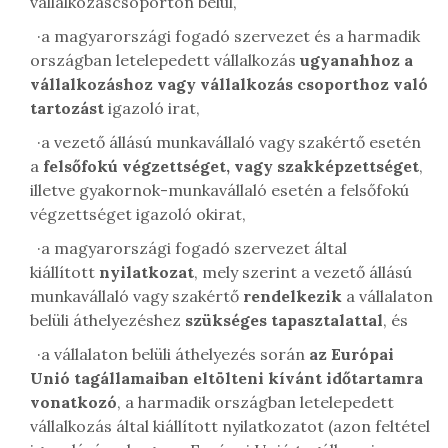
vállalkozáscsoporton belül,
·
a magyarországi fogadó szervezet és a harmadik
országban letelepedett vállalkozás
ugyanahhoz a
vállalkozáshoz vagy vállalkozás csoporthoz való
tartozást
igazoló irat,
·
a vezető állású munkavállaló vagy szakértő esetén
a
felsőfokú végzettséget, vagy szakképzettséget
,
illetve gyakornok-munkavállaló esetén a felsőfokú
végzettséget igazoló okirat,
·
a magyarországi fogadó szervezet által
kiállított
nyilatkozat
, mely szerint a vezető állású
munkavállaló vagy szakértő
rendelkezik
a vállalaton
belüli áthelyezéshez
szükséges tapasztalattal
, és
·
a vállalaton belüli áthelyezés során
az Európai
Unió tagállamaiban eltölteni kívánt időtartamra
vonatkozó
, a harmadik országban letelepedett
vállalkozás által kiállított nyilatkozatot (azon feltétel