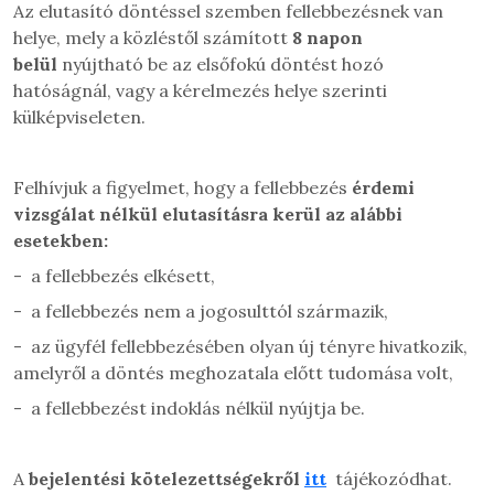
Az elutasító döntéssel szemben fellebbezésnek van
helye, mely a közléstől számított
8 napon
belül
nyújtható be az elsőfokú döntést hozó
hatóságnál, vagy a kérelmezés helye szerinti
külképviseleten.
Felhívjuk a figyelmet, hogy a fellebbezés
érdemi
vizsgálat nélkül elutasításra kerül az alábbi
esetekben:
-
a fellebbezés elkésett,
-
a fellebbezés nem a jogosulttól származik,
-
az ügyfél fellebbezésében olyan új tényre hivatkozik,
amelyről a döntés meghozatala előtt tudomása volt,
-
a fellebbezést indoklás nélkül nyújtja be.
A
bejelentési kötelezettségekről
itt
tájékozódhat.