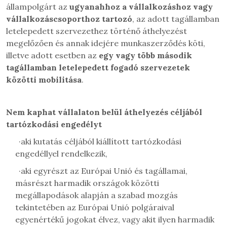
állampolgárt az
ugyanahhoz a vállalkozáshoz vagy
vállalkozáscsoporthoz tartozó
, az adott tagállamban
letelepedett szervezethez történő áthelyezést
megelőzően és annak idejére munkaszerződés köti,
illetve adott esetben az
egy vagy több második
tagállamban letelepedett fogadó szervezetek
közötti mobilitása
.
Nem kaphat vállalaton belül áthelyezés céljából
tartózkodási engedélyt
·
aki kutatás céljából kiállított tartózkodási
engedéllyel rendelkezik,
·
aki egyrészt az Európai Unió és tagállamai,
másrészt harmadik országok közötti
megállapodások alapján a szabad mozgás
tekintetében az Európai Unió polgáraival
egyenértékű jogokat élvez, vagy akit ilyen harmadik