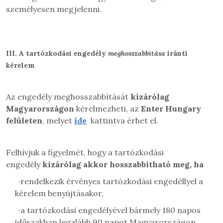
személyesen megjelenni.
III.
A tartózkodási engedély
meghosszabbítása
iránti
kérelem
Az engedély meghosszabbítását
kizárólag
Magyarországon
kérelmezheti, az
Enter Hungary
felületen
, melyet
ide
kattintva érhet el.
Felhívjuk a figyelmét, hogy a tartózkodási
engedély
kizárólag akkor hosszabbítható meg, ha
·
rendelkezik érvényes tartózkodási engedéllyel a
kérelem benyújtásakor,
·
a tartózkodási engedélyével bármely 180 napos
időszakban legalább 90 napot Magyarországon