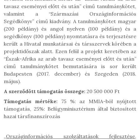
tavasz eseményei előtt és után” című tanulmánykötet,
valamint a “Származási Országinformációs
Segédkönyv” című kiadvány. A tanulmánykötet magyar
(200 példány) és angol nyelven (100 példány) és a
segédkönyv (100 példány) nyomtatásra és terjesztésre
került a Hivatal munkatársai és társszervek körében a
projektidőszak alatt. Ezen felül a projekt keretében az
“Észak-Afrika az arab tavasz eseményei előtt és után”
című tanulmánykötet bemutatására is sor került
Budapesten (2017. december) és Szegeden (2018.
május).
A szerződött támogatás összege:
20 500 000 Ft
Támogatás mértéke:
75 %: az MMIA-ból nyújtott
támogatás, 25%: Belügyminisztérium által biztosított
hazai társfinanszírozás
„Országinformációs szolgáltatások fejlesztése,