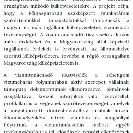
országban működő külképviseletekre. A projekt célja,
hogy a Főigazgatóság szakképzett munkatársai
szakértelmükkel, tapasztalatukkal támogassák a
magyar és más tagállami külképviseletek vízumkiadó
tevékenységét. A vízumtanácsadó tisztviselő a közös
uniós érdekeket és a Magyarország által képviselt
tagállamok érdekeit is érvényesíti az állomáshelye
szerinti külképviseleten, továbbá a régió országaiban
Magyarország külképviseletein is.
A vízumtanácsadó tisztviselők a schengeni
vízumeljárás folyamatában aktív szerepet vállalnak:
támogató dokumentumok ellenőrzésével, okmányok
vizsgálatával, konzuli interjúkon való részvétellel,
profilalkotással végeznek szűrőtevékenységet, amelyek
a megalapozott döntéshozatalhoz járulnak hozzá.
Állomáshelyenként eltérő számban és hangsúllyal
folytatnak a vízumtanácsadás mellett egyéb
tevékenységeket is (pl. előadások, reptéri ellenőrzések