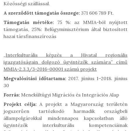
Közösségi szállással.
A szerződött támogatás
összege:
371 606 789 Ft.
Támogatás mértéke:
75 %: az MMIA-ból nyújtott
támogatás, 25%: Belügyminisztérium által biztosított
hazai társfinanszírozás
„Interkulturális képzés a Hivatal regionális
igazgatóságain dolgozó ügyintézők számára” című
MMIA-2.3.3/3-2016-00001 számú projekt
Megvalósítási időtartama:
2017. június 1–2018. június
30
Forrás:
Menekültügyi Migrációs és Integrációs Alap
Projekt célja:
A projekt a Magyarország területén
jogszerűen tartózkodó harmadik országbeli
állampolgárokkal mindennapos kapcsolatban álló
ügyintézők interkulturális kompetenciáinak