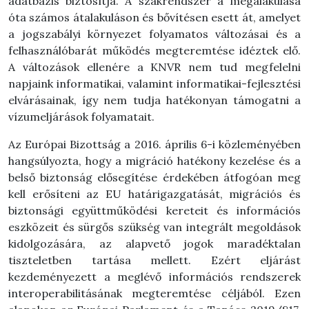
adatbázis biztosítja. A szakrendszer a megalakulása
óta számos átalakuláson és bővítésen esett át, amelyet
a jogszabályi környezet folyamatos változásai és a
felhasználóbarát működés megteremtése idéztek elő.
A változások ellenére a KNVR nem tud megfelelni
napjaink informatikai, valamint informatikai-fejlesztési
elvárásainak, így nem tudja hatékonyan támogatni a
vízumeljárások folyamatait.
Az Európai Bizottság a 2016. április 6-i közleményében
hangsúlyozta, hogy a migráció hatékony kezelése és a
belső biztonság elősegítése érdekében átfogóan meg
kell erősíteni az EU határigazgatását, migrációs és
biztonsági együttműködési kereteit és információs
eszközeit és sürgős szükség van integrált megoldások
kidolgozására, az alapvető jogok maradéktalan
tiszteletben tartása mellett. Ezért eljárást
kezdeményezett a meglévő információs rendszerek
interoperabilitásának megteremtése céljából. Ezen