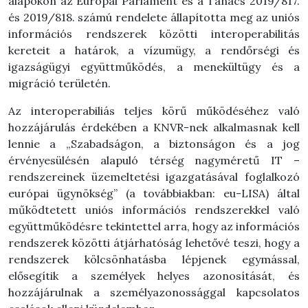
alapokon az Európai Parlament és a Tanács 2019/817.
és 2019/818. számú rendelete állapította meg az uniós
információs rendszerek közötti interoperabilitás
kereteit a határok, a vízumügy, a rendőrségi és
igazságügyi együttműködés, a menekültügy és a
migráció területén.
Az interoperabiliás teljes körű működéséhez való
hozzájárulás érdekében a KNVR-nek alkalmasnak kell
lennie a „Szabadságon, a biztonságon és a jog
érvényesülésén alapuló térség nagyméretű IT –
rendszereinek üzemeltetési igazgatásával foglalkozó
európai ügynökség” (a továbbiakban: eu-LISA) által
működtetett uniós információs rendszerekkel való
együttműködésre tekintettel arra, hogy az információs
rendszerek közötti átjárhatóság lehetővé teszi, hogy a
rendszerek kölcsönhatásba lépjenek egymással,
elősegítik a személyek helyes azonosítását, és
hozzájárulnak a személyazonossággal kapcsolatos