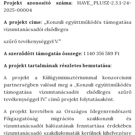
Projekt azonosító száma:
HAVE_PLUSZ-2.3.1-24-
2025-00004
A projekt címe: „
Konzuli együttműködés támogatása
vízumtanácsadói elsődleges
szűrő tevékenységgel V.
”
A szerződött támogatás összege:
1 140 356 589 Ft
A projekt tartalmának részletes bemutatása:
A projekt a Külügyminisztériummal konzorciumi
partnerségben valósul meg a „Konzuli együttműködés
támogatása vízumtanácsadói elsődleges szűrő
tevékenységgel IV.” című projekt folytatásaként.
A projekt keretében az Országos Idegenrendészeti
Főigazgatóság migrációs szakkonzuli és
vízumtanácsadói hálózatának fenntartása érdekében
vízumtanácsadó szakdiplomaták kerülnek kihelyezésre