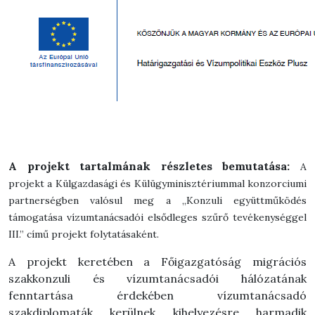
A projekt tartalmának részletes bemutatása:
A
projekt a Külgazdasági és Külügyminisztériummal konzorciumi
partnerségben valósul meg a „Konzuli együttműködés
támogatása vízumtanácsadói elsődleges szűrő tevékenységgel
III.” című projekt folytatásaként.
A projekt keretében a Főigazgatóság migrációs
szakkonzuli és vízumtanácsadói hálózatának
fenntartása érdekében vízumtanácsadó
szakdiplomaták kerülnek kihelyezésre harmadik