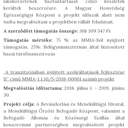
lakókörzetének tisztántartását célzó készletek
kerültek beszerzésre. A Magyar Honvédség
Egészségügyi Központ a projekt időszak alatt nem
tudta megvalósítani a projektben vállalt feladatait.
A szerződött támogatás összege:
368 309 547 Ft
Támogatás mértéke:
75 %: az MMIA-ból nyújtott
támogatás, 25%: Belügyminisztérium által biztosított
hazai társfinanszírozás
„A tranzitzónában nyújtott szolgáltatások fejlesztése
II” című MMIA-1.1.10/5-2018-00001 számú projekt
Megvalósítás időtartama:
2018. július 1. – 2019. június
30.
Projekt célja:
A Bevándorlási és Menekültügyi Hivatal,
a Menekültügyi Őrzött Befogadó Központ, valamint a
Befogadó Állomás és Közösségi Szállás által
konzorciumi partnerségben megvalósított projekt