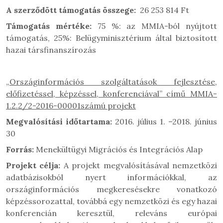
A szerződött támogatás
összege:
26 253 814 Ft
Támogatás mértéke:
75 %: az MMIA-ból nyújtott
támogatás, 25%: Belügyminisztérium által biztosított
hazai társfinanszírozás
„Országinformációs szolgáltatások fejlesztése,
előfizetéssel, képzéssel, konferenciával” című MMIA-
1.2.2/2-2016-00001számú projekt
Megvalósítási időtartama:
2016. július 1. –2018. június
30
Forrás:
Menekültügyi Migrációs és Integrációs Alap
Projekt célja:
A projekt megvalósításával nemzetközi
adatbázisokból nyert információkkal, az
országinformációs megkeresésekre vonatkozó
képzéssorozattal, továbbá egy nemzetközi és egy hazai
konferencián keresztül, releváns európai