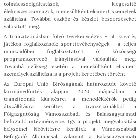
tolmácsszolgáltatások, kiegészítő
élelmiszercsomagok, menekültként elismert személyek
szállítása. Továbbá eszköz és készlet beszerzéseket
valósított meg.
A tranzitzónákban folyó tevékenységek – pl. kreatív,
játékos foglalkozások; sporttevékenységek – a teljes
munkaidőben foglalkoztatott, öt közösségi
programszervező irányításával valósultak meg.
Továbbá szükség esetén a menekültként elismert
személyek szállítása is a projekt keretében történt.
Az Európai Unió Bíróságának határozatát követő
kormánydöntés alapján 2020 májusában a
tranzitzónák kiürítésre, a menedékkérők pedig
átszállításra kerültek a tranzitzónákból a
Főigazgatóság Vámosszabadi és Balassagyarmati
befogadó intézményeibe. Így a projekt megvalósítási
helyszínei kibővítésre kerültek a Vámosszabadi
Befogadó Állomással, valamint a Balassagyarmati