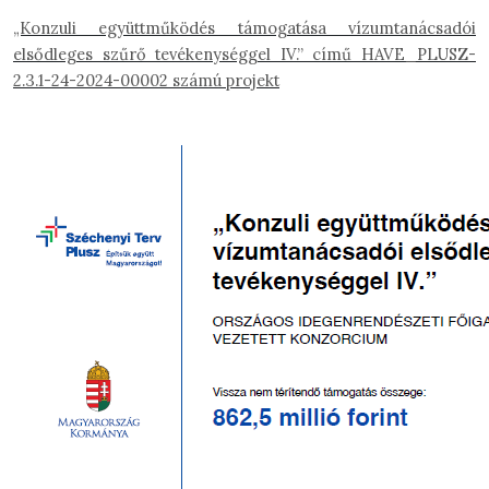
„Konzuli együttműködés támogatása vízumtanácsadói
elsődleges szűrő tevékenységgel IV.” című HAVE_PLUSZ-
2.3.1-24-2024-00002 számú projekt