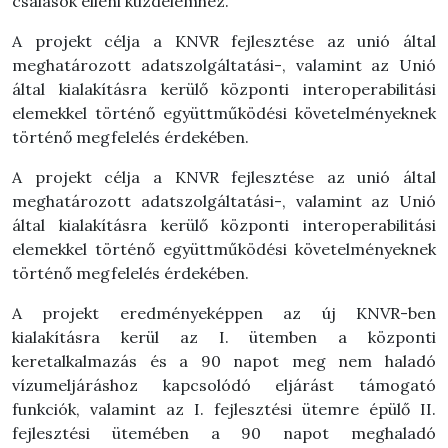
csalások elleni küzdelemhez.
A projekt célja a KNVR fejlesztése az unió által
meghatározott adatszolgáltatási-, valamint az Unió
által kialakításra kerülő központi interoperabilitási
elemekkel történő együttműködési követelményeknek
történő megfelelés érdekében.
A projekt célja a KNVR fejlesztése az unió által
meghatározott adatszolgáltatási-, valamint az Unió
által kialakításra kerülő központi interoperabilitási
elemekkel történő együttműködési követelményeknek
történő megfelelés érdekében.
A projekt eredményeképpen az új KNVR-ben
kialakításra kerül az I. ütemben a központi
keretalkalmazás és a 90 napot meg nem haladó
vízumeljáráshoz kapcsolódó eljárást támogató
funkciók, valamint az I. fejlesztési ütemre épülő II.
fejlesztési ütemében a 90 napot meghaladó