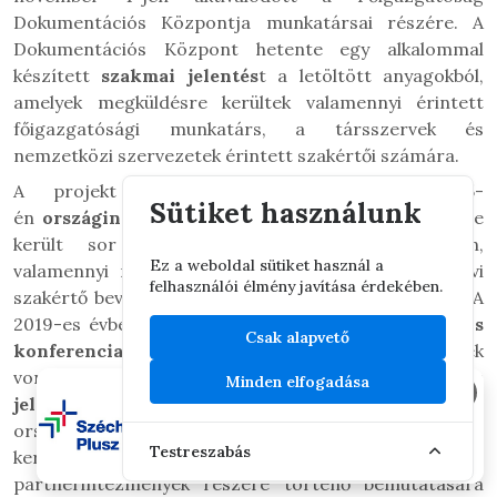
Dokumentációs Központja munkatársai részére.
A
Dokumentációs Központ hetente egy alkalommal
készített
szakmai jelentés
t a letöltött anyagokból,
amelyek megküldésre kerültek valamennyi érintett
főigazgatósági munkatárs, a társszervek és
nemzetközi szervezetek érintett szakértői számára.
A projekt keretében 2018. december 4-5-
Sütiket használunk
én
országinformációs konferencia
megrendezésére
került sor Budapesten Szíria vonatkozásában,
Ez a weboldal sütiket használ a
valamennyi releváns hivatali és egyéb partnerszervi
felhasználói élmény javítása érdekében.
szakértő bevonásával, összesen 67 fő részvételével. A
2019-es évben a projekt keretében
országiformációs
Csak alapvető
konferenciakötet
és a 2018. év, 2017. I-II. félévek
vonatkozásában
országinformációs
Minden elfogadása
×
jelentések
elkészítésére került sor. Az
országinformációs jelentések alapján tanulmánykötet
Testreszabás
került összeállításra, amelynek a társszervek,
partnerintézmények részére történő bemutatására