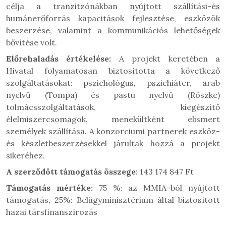
célja a tranzitzónákban nyújtott szállítási-és
humánerőforrás kapacitások fejlesztése, eszközök
beszerzése, valamint a kommunikációs lehetőségek
bővítése volt.
Előrehaladás értékelése:
A projekt keretében a
Hivatal folyamatosan biztosította a következő
szolgáltatásokat: pszichológus, pszichiáter, arab
nyelvű (Tompa) és pastu nyelvű (Röszke)
tolmácsszolgáltatások, kiegészítő
élelmiszercsomagok,
menekültként elismert
személyek
szállítása. A konzorciumi partnerek eszköz-
és készletbeszerzésekkel járultak hozzá a projekt
sikeréhez.
A szerződött támogatás összege:
143 174 847 Ft
Támogatás mértéke:
75 %: az MMIA-ból nyújtott
támogatás, 25%: Belügyminisztérium által biztosított
hazai társfinanszírozás