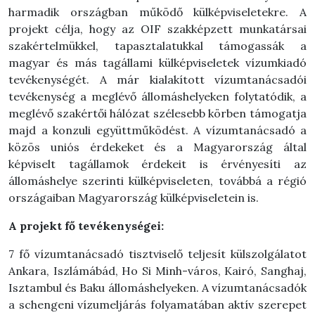
harmadik országban működő külképviseletekre. A
projekt célja, hogy az OIF szakképzett munkatársai
szakértelmükkel, tapasztalatukkal támogassák a
magyar és más tagállami külképviseletek vízumkiadó
tevékenységét. A már kialakított vízumtanácsadói
tevékenység a meglévő állomáshelyeken folytatódik, a
meglévő szakértői hálózat szélesebb körben támogatja
majd a konzuli együttműködést. A vízumtanácsadó a
közös uniós érdekeket és a Magyarország által
képviselt tagállamok érdekeit is érvényesíti az
állomáshelye szerinti külképviseleten, továbbá a régió
országaiban Magyarország külképviseletein is.
A projekt fő tevékenységei:
7 fő vízumtanácsadó tisztviselő teljesít külszolgálatot
Ankara, Iszlámábád, Ho Si Minh-város, Kairó, Sanghaj,
Isztambul és Baku állomáshelyeken. A vízumtanácsadók
a schengeni vízumeljárás folyamatában aktív szerepet