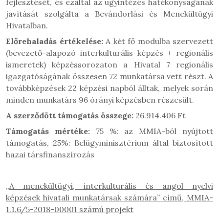
fejlesztését, és ezáltal az ügyintézés hatékonyságának
javítását szolgálta a Bevándorlási és Menekültügyi
Hivatalban.
Előrehaladás értékelése:
A két fő modulba szervezett
(bevezető-alapozó interkulturális képzés + regionális
ismeretek) képzéssorozaton a Hivatal 7 regionális
igazgatóságának összesen 72 munkatársa vett részt. A
továbbképzések 22 képzési napból álltak, melyek során
minden munkatárs 96 órányi képzésben részesült.
A szerződött támogatás
összege:
26.914.406 Ft
Támogatás mértéke
:
75 %: az MMIA-ból nyújtott
támogatás, 25%: Belügyminisztérium által biztosított
hazai társfinanszírozás
„A menekültügyi, interkulturális és angol nyelvi
képzések hivatali munkatársak számára” című, MMIA-
1.1.6/5-2018-00001 számú projekt