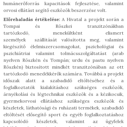
humánerőforrás kapacitások fejlesztése, valamint
orvosi ellátást segítő eszközök beszerzése volt.
Előrehaladás értékelése:
A Hivatal a projekt során a
Tompai és Röszkei tranzitzónákban
tartózkodó,
menekültként elismert
személyek
szállítását valósította meg, valamint
kiegészítő élelmiszercsomagokat, pszichológiai és
pszichiátriai valamint tolmácsszolgáltatást (arab
nyelven Röszkén és Tompán; urdu és pastu nyelven
Röszkén) biztosított mindkét tranzitzónában az ott
tartózkodó menedékkérők számára. Továbbá a projekt
időszak alatt a szabadidő eltöltéséhez és a
foglalkoztatók kialakításhoz szükséges eszközök,
árnyékolási és légtechnikai eszközök és a kézikocsik,
gyermekorvosi ellátáshoz szükséges eszközök és
készletek, láthatósági és ruházati termékek, szabadidő
eltöltését elősegítő sport és egyéb foglalkoztatáshoz
kapcsolódó készletek, valamint az ügyfelek