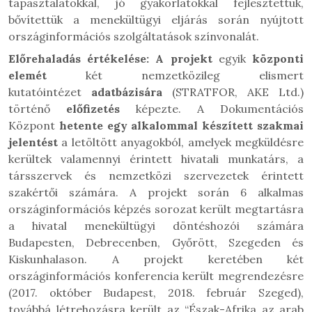
tapasztalatokkal, jó gyakorlatokkal fejlesztettük,
bővítettük a menekültügyi eljárás során nyújtott
országinformációs szolgáltatások színvonalát.
Előrehaladás értékelése: A projekt
egyik
központi
elemét
két nemzetközileg elismert
kutatóintézet
adatbázisára
(STRATFOR, AKE Ltd.)
történő
előfizetés
képezte. A Dokumentációs
Központ
hetente egy alkalommal készített szakmai
jelentést
a letöltött anyagokból, amelyek megküldésre
kerültek valamennyi érintett hivatali munkatárs, a
társszervek és nemzetközi szervezetek érintett
szakértői számára. A projekt során 6 alkalmas
országinformációs képzés sorozat került megtartásra
a hivatal menekültügyi döntéshozói számára
Budapesten, Debrecenben, Győrött, Szegeden és
Kiskunhalason. A projekt keretében két
országinformációs konferencia került megrendezésre
(2017. október Budapest, 2018. február Szeged),
továbbá létrehozásra került az “Észak-Afrika az arab