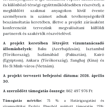
és különböző térségi együttműködésekben részvétel), a
megküldött szakmai anyagokon kívül évente
személyesen is számot adnak tevékenységeikről
beszámoltatás keretében, illetve a projekt zárásaként
konferenciát tervezünk megvalósítani külföldi
partnerek és szakértők részvételével.
A projekt keretében létrejött vízumtanácsadó
állomáshelyek:
Baku (Azerbajdzsán), Isztambul
(Törökország), Iszlámábád (Pakisztán), Kairó
(Egyiptom), Ankara (Törökország), Sanghaj (Kína) és
Ho Si Minh-város (Vietnám).
A projekt tervezett befejezési dátuma: 2026. április
30.
A szerződött támogatás összege:
862 497 976 Ft
Támogatás mértéke:
75 %: a Határigazgatási és
vízumpolitikai Eszköz Pluszból nyújtott támogatás, 25%: