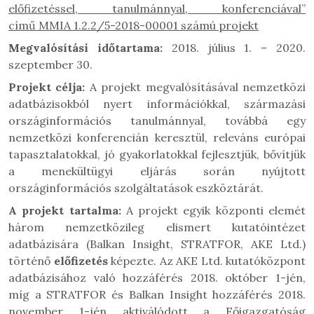
előfizetéssel, tanulmánnyal, konferenciával”
című
MMIA 1.2.2/5-2018-00001
számú projekt
Megvalósítási időtartama:
2018. július 1. – 2020.
szeptember 30.
Projekt célja:
A projekt megvalósításával nemzetközi
adatbázisokból nyert információkkal, származási
országinformációs tanulmánnyal, továbbá egy
nemzetközi konferencián keresztül, releváns európai
tapasztalatokkal, jó gyakorlatokkal fejlesztjük, bővítjük
a menekültügyi eljárás során nyújtott
országinformációs szolgáltatások eszköztárát.
A projekt tartalma:
A projekt egyik központi elemét
három nemzetközileg elismert kutatóintézet
adatbázisára (Balkan Insight, STRATFOR, AKE Ltd.)
történő
előfizetés
képezte. Az AKE Ltd. kutatóközpont
adatbázisához való hozzáférés 2018. október 1-jén,
míg a STRATFOR és Balkan Insight hozzáférés 2018.
november 1-jén aktiválódott a Főigazgatóság