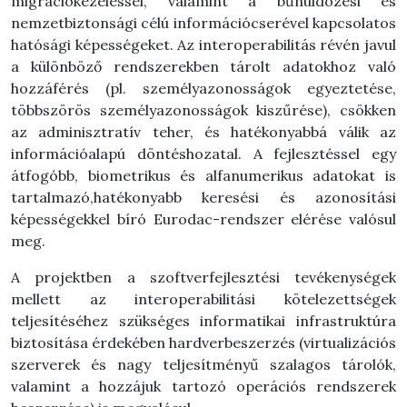
migrációkezeléssel, valamint a bűnüldözési és
nemzetbiztonsági célú információcserével kapcsolatos
hatósági képességeket. Az interoperabilitás révén javul
a különböző rendszerekben tárolt adatokhoz való
hozzáférés (pl. személyazonosságok egyeztetése,
többszörös személyazonosságok kiszűrése), csökken
az adminisztratív teher, és hatékonyabbá válik az
információalapú döntéshozatal. A fejlesztéssel egy
átfogóbb, biometrikus és alfanumerikus adatokat is
tartalmazó,hatékonyabb keresési és azonosítási
képességekkel bíró Eurodac-rendszer elérése valósul
meg.
A projektben a szoftverfejlesztési tevékenységek
mellett az interoperabilitási kötelezettségek
teljesítéséhez szükséges informatikai infrastruktúra
biztosítása érdekében hardverbeszerzés (virtualizációs
szerverek és nagy teljesítményű szalagos tárolók,
valamint a hozzájuk tartozó operációs rendszerek