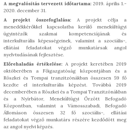
A megvalósítás tervezett időtartama:
2019. április 1.-
2020. december 31.
A projekt összefoglalása:
A projekt célja a
menedékkérőkkel kapcsolatba kerülő menekültügyi
ügyintézők szakmai kompetenciájának és
interkulturális képességeinek, valamint a szociális-,
ellátási feladatokat végző munkatársak angol
nyelvtudásának fejlesztése.
Előrehaladás értékelése:
A projekt keretében 2019
októberében a Főigazgatóság központjában és a
Röszkei és Tompai tranzitzónákban összesen 59 fő
kezdte el interkulturális képzést. Továbbá 2019
decemberében a Röszkei és a Tompai Tranzitzónákban
és a Nyírbátor, Menekültügyi Őrzött Befogadó
Központban, valamint a Vámosszabadi, Befogadó
Állomáson összesen 32 fő szociális-, ellátási
feladatokat végző munkatárs részére kezdődött meg
az angol nyelvi képzés.