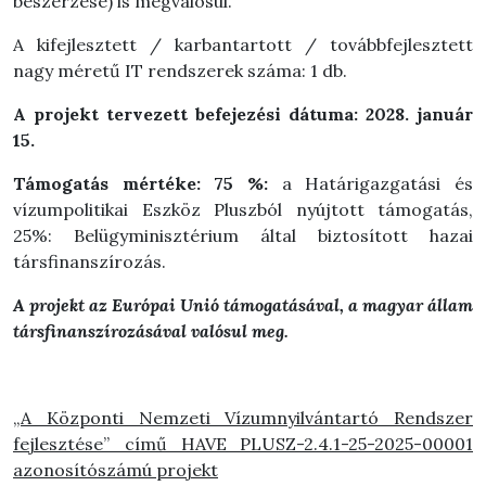
beszerzése) is megvalósul.
A kifejlesztett / karbantartott / továbbfejlesztett
nagy méretű IT rendszerek száma: 1 db.
A projekt tervezett befejezési dátuma: 2028. január
15.
Támogatás mértéke: 75 %:
a Határigazgatási és
vízumpolitikai Eszköz Pluszból
nyújtott támogatás,
25%: Belügyminisztérium által biztosított hazai
társfinanszírozás.
A projekt az Európai Unió támogatásával, a magyar állam
társfinanszírozásával valósul meg.
„A Központi Nemzeti Vízumnyilvántartó Rendszer
fejlesztése” című HAVE_PLUSZ-2.4.1-25-2025-00001
azonosítószámú projekt