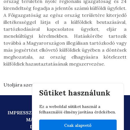
ország területén nyolc regionális igazgatóság és 24
kirendeltség fogadja a jelentős számú külföldi ügyfelet.
A Főigazgatóság az egész ország területére kiterjedő
illetékességgel látja el a külföldiek beutazásával,
tartózkodásával kapcsolatos ügyeket, eljár a
menekültügyi kérelmekben. Hatáskörébe tartozik
továbbá a Magyarországon illegálisan tartózkodó vagy
más jogsértést elkövető külföldiek ügyében a döntések
meghozatala, az ország elhagyására kötelezett
külföldiek hazautaztatásának megszervezése.
Utoljára szerkesztve: 2024.11.05. 15:14
Sütiket használunk
Ez a weboldal sütiket használ a
felhasználói élmény javítása érdekében.
IMPRESSZUM
ADATVÉDELEM
TECHNIKAI AJÁNLÁS
MÁSOLATKÉSZÍTÉSI SZABÁLYZAT
Csak alapvető
DIGITÁLIS ÁLLAMPOLGÁRSÁG