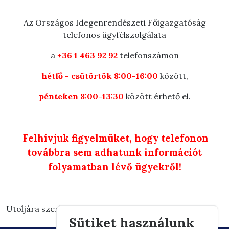
Az Országos Idegenrendészeti Főigazgatóság
telefonos ügyfélszolgálata
a
+36 1 463 92 92
telefonszámon
hétfő - csütörtök 8:00-16:00
között,
pénteken 8:00-13:30
között érhető el.
Felhívjuk figyelmüket, hogy telefonon
továbbra sem adhatunk információt
folyamatban lévő ügyekről!
Utoljára szerkesztve: 2024.12.03. 11:59
Sütiket használunk