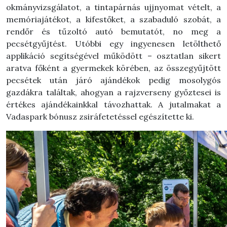
okmányvizsgálatot, a tintapárnás ujjnyomat vételt, a
memóriajátékot, a kifestőket, a szabaduló szobát, a
rendőr és tűzoltó autó bemutatót, no meg a
pecsétgyűjtést. Utóbbi egy ingyenesen letölthető
applikáció segítségével működött – osztatlan sikert
aratva főként a gyermekek körében, az összegyűjtött
pecsétek után járó ajándékok pedig mosolygós
gazdákra találtak, ahogyan a rajzverseny győztesei is
értékes ajándékainkkal távozhattak. A jutalmakat a
Vadaspark bónusz zsiráfetetéssel egészítette ki.