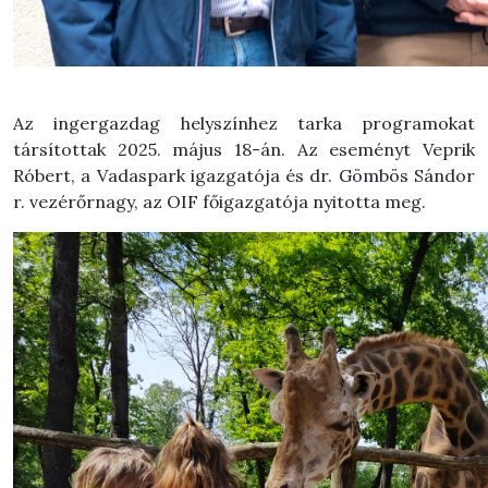
Az ingergazdag helyszínhez tarka programokat
társítottak 2025. május 18-án. Az eseményt Veprik
Róbert, a Vadaspark igazgatója és dr. Gömbös Sándor
r. vezérőrnagy, az OIF főigazgatója nyitotta meg.