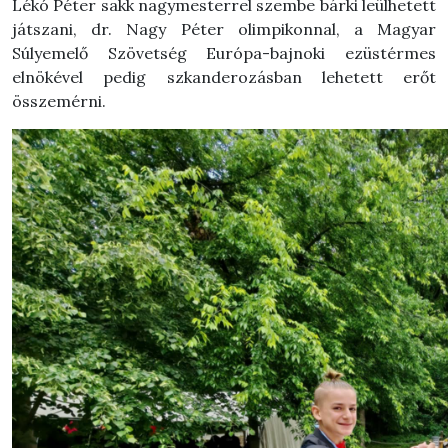
Lékó Péter sakk nagymesterrel szembe bárki leülhetett
játszani, dr. Nagy Péter olimpikonnal, a Magyar
Súlyemelő Szövetség Európa-bajnoki ezüstérmes
elnökével pedig szkanderozásban lehetett erőt
összemérni.