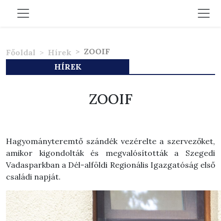
ZOOIF
Főoldal
Hírek
HÍREK
ZOOIF
Hagyományteremtő szándék vezérelte a szervezőket,
amikor kigondolták és megvalósították a Szegedi
Vadasparkban a Dél-alföldi Regionális Igazgatóság első
családi napját.