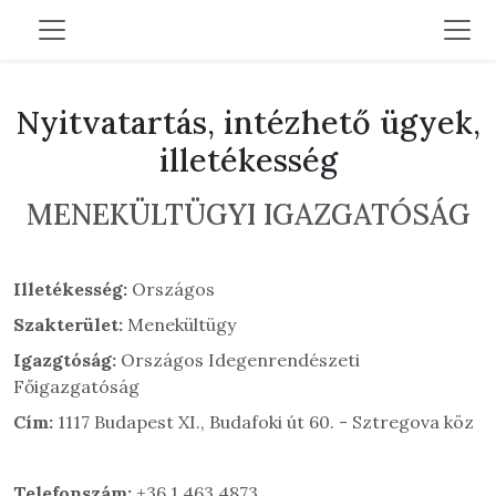
Nyitvatartás, intézhető ügyek,
illetékesség
MENEKÜLTÜGYI IGAZGATÓSÁG
Illetékesség:
Országos
Szakterület:
Menekültügy
Igazgtóság:
Országos Idegenrendészeti
Főigazgatóság
Cím:
1117 Budapest XI., Budafoki út 60. - Sztregova köz
Telefonszám:
+36 1 463 4873