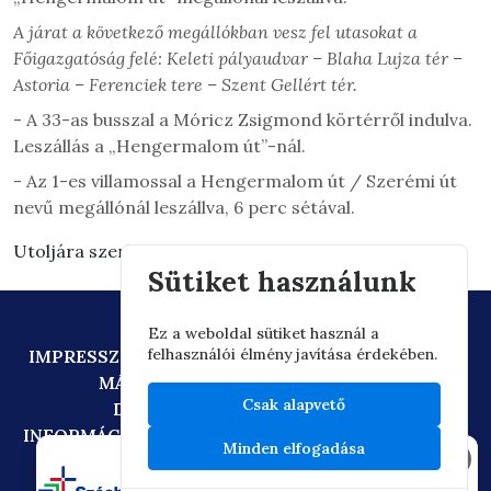
A járat a következő megállókban vesz fel utasokat a
Főigazgatóság felé: Keleti pályaudvar – Blaha Lujza tér –
Astoria – Ferenciek tere – Szent Gellért tér.
- A 33-as busszal a Móricz Zsigmond körtérről indulva.
Leszállás a „Hengermalom út”-nál.
- Az 1-es villamossal a Hengermalom út / Szerémi út
nevű megállónál leszállva, 6 perc sétával.
Utoljára szerkesztve: 2024.09.30. 11:36
Sütiket használunk
Ez a weboldal sütiket használ a
felhasználói élmény javítása érdekében.
IMPRESSZUM
ADATVÉDELEM
TECHNIKAI AJÁNLÁS
MÁSOLATKÉSZÍTÉSI SZABÁLYZAT
Csak alapvető
DIGITÁLIS ÁLLAMPOLGÁRSÁG
INFORMÁCIÓÁTADÁSI SZABÁLYZAT
OIF/FACEBOOK
Minden elfogadása
×