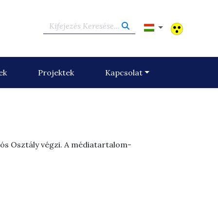
Kifejezés Keresése...
ek
Projektek
Kapcsolat
ós Osztály végzi. A médiatartalom-