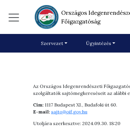
Országos Idegenrendész
Főigazgatóság
Szervezet
Ügyintézés
Az Országos Idegenrendészeti Főigazgatós
szolgáltatók sajtómegkereséseit az alábbi 
Cím:
1117 Budapest XI., Budafoki út 60.
E-mail:
sajto@oif.gov.hu
Utoljára szerkesztve: 2024.09.30. 18:20