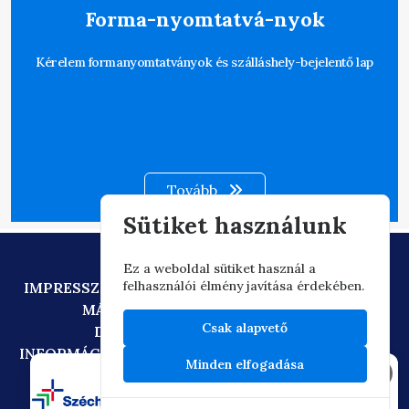
Forma-nyomtatvá-nyok
Kérelem formanyomtatványok és szálláshely-bejelentő lap
Tovább
Sütiket használunk
Ez a weboldal sütiket használ a
felhasználói élmény javítása érdekében.
IMPRESSZUM
ADATVÉDELEM
TECHNIKAI AJÁNLÁS
MÁSOLATKÉSZÍTÉSI SZABÁLYZAT
Csak alapvető
DIGITÁLIS ÁLLAMPOLGÁRSÁG
INFORMÁCIÓÁTADÁSI SZABÁLYZAT
OIF/FACEBOOK
Minden elfogadása
×