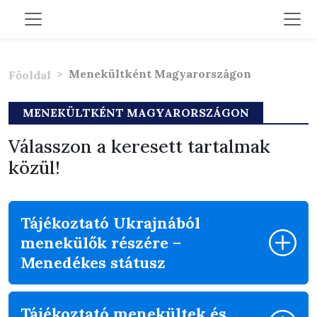
Menekültként Magyarországon
Főoldal
MENEKÜLTKÉNT MAGYARORSZÁGON
Válasszon a keresett tartalmak
közül!
Tájékoztató Ukrajnából
menekülők részére –
Menedékes státusz
Tájékoztató menekültek és